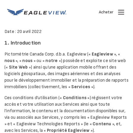
Acheter
Date : 20 avril 2022
1. Introduction
Pictométrie Canada Corp. d.b.a. Eagleview («
Eagleview
», «
nous
», «
nous
» ou «
notre
») possède et exploite ce site web
(«
Site Web
») ainsi qu’une application mobile offrant des
logiciels géospatiaux, des images aériennes et des analyses
pour le développement immobilier et la préparation de rapports
immobiliers (collectivement, les «
Services
»).
Ces conditions d’utilisation («
Conditions
») régissent votre
accès et votre utilisation aux Services ainsi que toute
l’information, le contenu et la documentation disponibles sur,
via ou associés aux Services, y compris les « Eagleview Reports
» et « Eagleview Technologies Reports » (le «
Contenu
», et,
avec les Services, la «
Propriété Eagleview
»).