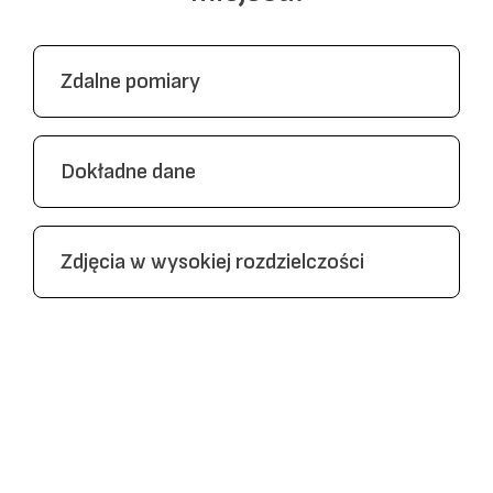
Zdalne pomiary
Zamawianie raportów z telefonu lub komputera -
bez konieczności wizyty na miejscu.
Dokładne dane
Zapewniamy, że nasze pomiary są najdokładniejsze
na rynku.
Zdjęcia w wysokiej rozdzielczości
Uzyskaj wysokiej rozdzielczości zdjęcia
nieruchomości ze wszystkich głównych kierunków.